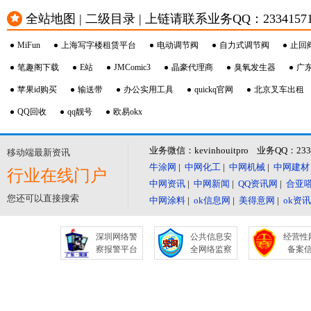
全站地图 | 二级目录 | 上链请联系业务QQ：23341571 或
MiFun
上海写字楼租赁平台
电动调节阀
自力式调节阀
止回
笔趣阁下载
E站
JMComic3
晶豪代理商
臭氧发生器
广
苹果id购买
输送带
办公实用工具
quickq官网
北京叉车出租
QQ回收
qq靓号
欧易okx
业务微信：kevinhouitpro 业务QQ：23
移动端最新资讯
牛涂网
|
中网化工
|
中网机械
|
中网建材
行业在线门户
中网资讯
|
中网新闻
|
QQ资讯网
|
合亚
您还可以直接搜索
中网涂料
|
ok信息网
|
美得意网
|
ok资
深圳网络警
公共信息安
经营性
察报警平台
全网络监察
备案