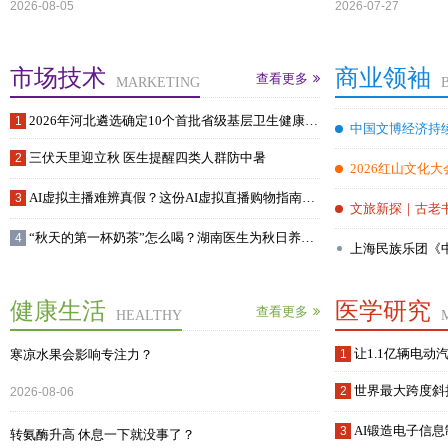
2026-08-05
2026-07-27
市场技术
商业领袖
查看更多
MARKETING
2026年河北遴选确定10个首批省级基层卫生健康综
中国文博经济持
合试验区
三伏天里迎立秋 医生提醒四类人群防中暑
2026红山文化
AI虚拟主播难辨真假？这份AI虚拟直播购物指南请
文旅新探｜古老
收好
“秋天的第一杯奶茶”怎么喝？湖南医生为秋日养生
上海民族乐团《
饮食划重点
健康生活
医学研究
查看更多
HEALTHY
让1.1亿辆电动
寒凉水果会影响专注力？
世界最大跨度斜
2026-08-06
AI锻造电子信
转氨酶升高 休息一下就没事了？