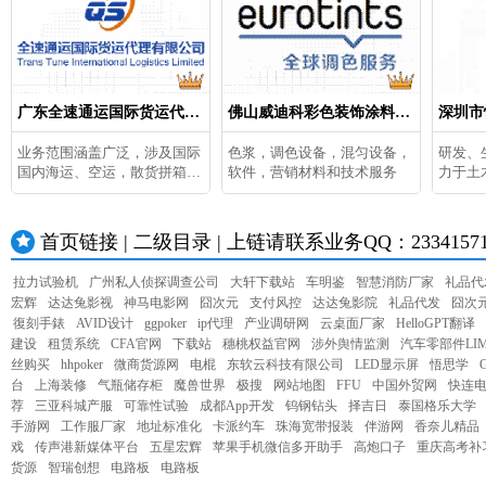
广东全速通运国际货运代理
佛山威迪科彩色装饰涂料有
深圳市
有限公司
限公司
业务范围涵盖广泛，涉及国际
色浆，调色设备，混匀设备，
研发、
国内海运、空运，散货拼箱，
软件，营销材料和技术服务
力于土
集装箱
首页链接 | 二级目录 | 上链请联系业务QQ：23341571 或
拉力试验机
广州私人侦探调查公司
大轩下载站
车明鉴
智慧消防厂家
礼品代
宏辉
达达兔影视
神马电影网
囧次元
支付风控
达达兔影院
礼品代发
囧次
復刻手錶
AVID设计
ggpoker
ip代理
产业调研网
云桌面厂家
HelloGPT翻译
建设
租赁系统
CFA官网
下载站
穗桃权益官网
涉外舆情监测
汽车零部件LI
丝购买
hhpoker
微商货源网
电棍
东软云科技有限公司
LED显示屏
悟思学
台
上海装修
气瓶储存柜
魔兽世界
极搜
网站地图
FFU
中国外贸网
快连
荐
三亚科城产服
可靠性试验
成都App开发
钨钢钻头
择吉日
泰国格乐大学
手游网
工作服厂家
地址标准化
卡派约车
珠海宽带报装
伴游网
香奈儿精品
戏
传声港新媒体平台
五星宏辉
苹果手机微信多开助手
高炮口子
重庆高考补
货源
智瑞创想
电路板
电路板