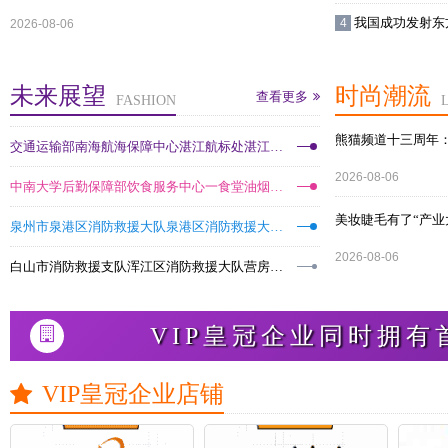
我国成功发射东方
2026-08-06
未来展望
时尚潮流
查看更多
FASHION
熊猫频道十三周年
交通运输部南海航海保障中心湛江航标处湛江航
2026-08-06
标处购买服务项目公开招标公告
中南大学后勤保障部饮食服务中心一食堂油烟净
美妆睫毛有了“产业
化一体机及厨房灭火系统、七食堂油烟净化系统
泉州市泉港区消防救援大队泉港区消防救援大队
2026-08-06
采...
2026年度食堂食材配送服务采购项目中标公告
白山市消防救援支队浑江区消防救援大队营房主
体屋面防水及体育馆整体改造工程采购项目公开
VIP皇冠企业同时拥
招...
VIP皇冠企业店铺