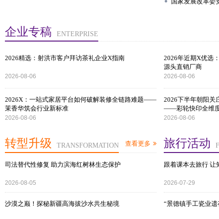
国家发展改革委安
活
后应急恢复
企业专稿
ENTERPRISE
2026精选：射洪市客户拜访茶礼企业X指南
2026年近期X优
源头直销厂商
2026-08-06
2026-08-06
2026X：一站式家居平台如何破解装修全链路难题——
2026下半年朝阳
茉香华筑会行业新标准
——彩轮快印全维
2026-08-06
2026-08-06
转型升级
旅行活动
查看更多
TRANSFORMATION
司法替代性修复 助力滨海红树林生态保护
跟着课本去旅行 让
2026-08-05
2026-07-29
沙漠之巅！探秘新疆高海拔沙水共生秘境
“景德镇手工瓷业遗