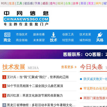
时尚
|
生活
|
工具
|
读后感
|
字典
|
成语
|
造句
|
组词
|
合集
|
故事
|
英语
|
英文
|
例句
|
缩
市场技术
媒体传播
创新工具
技术发展
商业
技术
风格
商业领袖
未来展望
转型升级
城市科技
技术发展
今日头条
查看更多
MEDIA
王计兵：当“我”汇聚成“我们”，世界因此辽阔
防灾减灾救灾一
50个节目亮相第十二届全国少儿曲艺展演
民生
罕见野生白化毛
四川红原：草原文化旅游节展民俗新魅力
护区
两部门紧急预拨3
黑龙江省博物馆：多彩活动丰富青少年暑期文化生