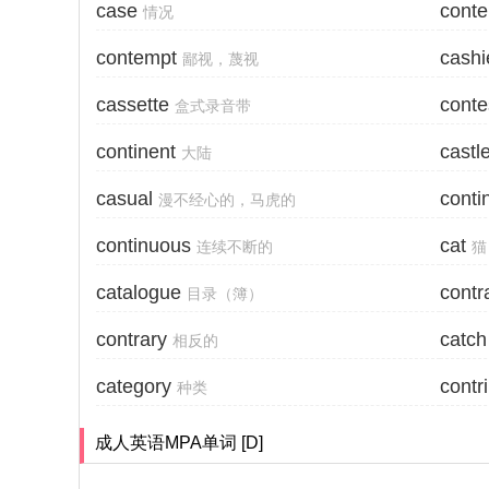
case
cont
情况
contempt
cashi
鄙视，蔑视
cassette
conte
盒式录音带
continent
castl
大陆
casual
conti
漫不经心的，马虎的
continuous
cat
连续不断的
猫
catalogue
contr
目录（簿）
contrary
catch
相反的
category
contr
种类
成人英语MPA单词 [D]