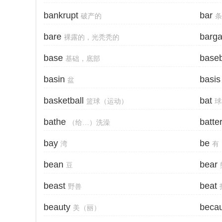
bankrupt
bar
破产的
条
bare
barga
裸露的，光秃秃的
base
baseb
基础，底部
basin
basis
盆
basketball
bat
篮球（运动）
球
bathe
batte
（给…）洗澡
bay
be
湾
有
bean
bear
豆
beast
beat
野兽
beauty
beca
美（丽）