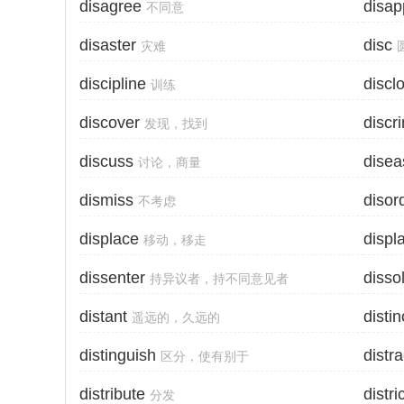
disagree
disap
不同意
disaster
disc
灾难
discipline
discl
训练
discover
discr
发现，找到
discuss
disea
讨论，商量
dismiss
disor
不考虑
displace
displ
移动，移走
dissenter
disso
持异议者，持不同意见者
distant
distin
遥远的，久远的
distinguish
distra
区分，使有别于
distribute
distri
分发