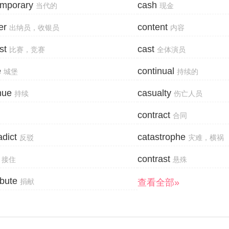
emporary
cash
当代的
现金
er
content
出纳员，收银员
内容
st
cast
比赛，竞赛
全体演员
e
continual
城堡
持续的
nue
casualty
持续
伤亡人员
contract
合同
adict
catastrophe
反驳
灾难，横祸
contrast
接住
悬殊
ibute
查看全部»
捐献