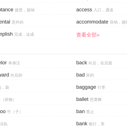
ptance
access
接受，接纳
入口，通道
ental
accommodate
意外的
容纳，接
plish
查看全部»
完成，达成
lor
back
单身汉
向后，在后面
ward
bad
向后的
坏的
baggage
包，袋
行李
ballet
球（状物）
芭蕾舞
oo
ban
竹（子）
禁止
bank
乐队
银行，库