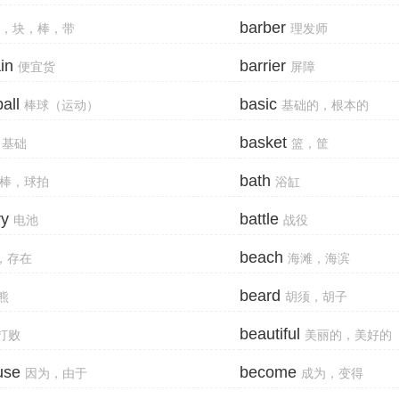
barber
，块，棒，带
理发师
in
barrier
便宜货
屏障
all
basic
棒球（运动）
基础的，根本的
basket
基础
篮，筐
bath
棒，球拍
浴缸
ry
battle
电池
战役
beach
，存在
海滩，海滨
beard
熊
胡须，胡子
beautiful
打败
美丽的，美好的
use
become
因为，由于
成为，变得