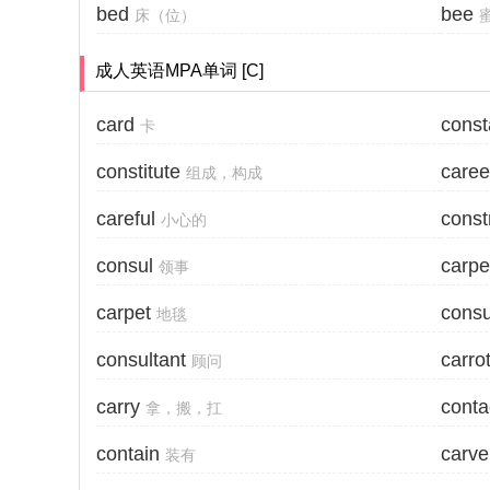
bed
bee
床（位）
成人英语MPA单词 [C]
card
const
卡
constitute
caree
组成，构成
careful
const
小心的
consul
carpe
领事
carpet
consu
地毯
consultant
carro
顾问
carry
conta
拿，搬，扛
contain
carve
装有