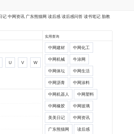
日记
中网资讯
广东熊猫网
读后感
读后感问答
读书笔记
胎教
实用查询
中网建材
中网化工
中网机械
牛涂网
U
V
W
中网体坛
中网生活
中网沥青
中网涂料
中网机器人
中网塑料
中网橡胶
中网玻璃
美美日记
中网资讯
广东熊猫网
读后感