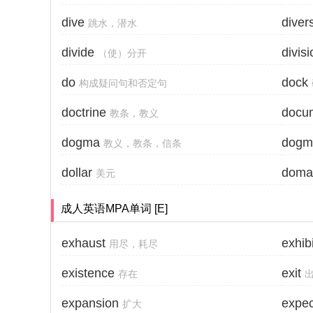
dive
diver
跳水，潜水
divide
divisi
（使）分开
do
dock
构成疑问句和否定句
doctrine
docu
教条，教义
dogma
dogm
教义，教条，信条
dollar
doma
美元
成人英语MPA单词 [E]
exhaust
exhibi
用尽，耗尽
existence
exit
存在
expansion
expec
扩大