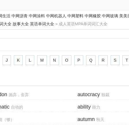
网生活
中网沥青
中网涂料
中网机器人
中网塑料
中网橡胶
中网玻璃
美美
词大全
故事大全
英语单词大全
> 成人英语MPA单词词汇大全
J
K
L
M
N
O
P
Q
R
S
T
don
autocracy
抛弃，舍弃
独裁
atic
ability
自动的
能力
autumn
能（够）
秋天