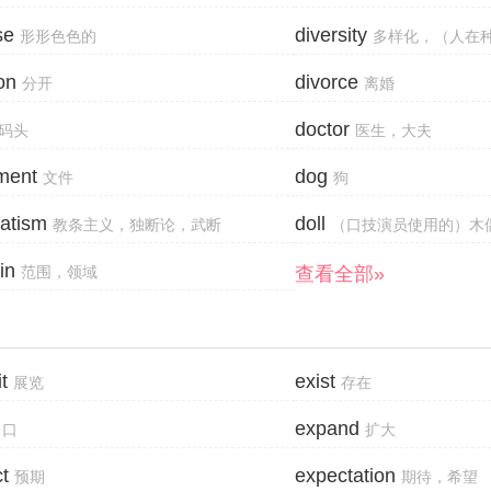
se
diversity
形形色色的
多样化，（人在种
on
divorce
分开
离婚
doctor
码头
医生，大夫
ment
dog
文件
狗
atism
doll
教条主义，独断论，武断
（口技演员使用的）木
in
查看全部»
范围，领域
t
exist
展览
存在
expand
出口
扩大
t
expectation
预期
期待，希望