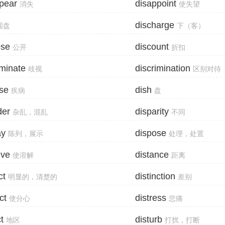
pear
disappoint
消失
使失望
discharge
圆盘
下（客）
ose
discount
公开
折扣
iminate
discrimination
歧视
区别对待
se
dish
疾病
盘
der
disparity
杂乱，混乱
不同
ay
dispose
陈列，展示
处理，处置
lve
distance
使溶解
距离
ct
distinction
明显的，清楚的
差别
ct
distress
使分心
悲痛
ct
disturb
地区
打扰，打断