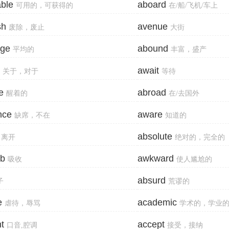
able
aboard
可用的，可获得的
在/船/飞机/车上
sh
avenue
废除，废止
大街
age
abound
平均的
丰富，盛产
await
关于，对于
等待
e
abroad
醒着的
在/去国外
nce
aware
缺席，不在
知道的
absolute
离开
绝对的，完全的
rb
awkward
吸收
使人尴尬的
absurd
子
荒谬的
e
academic
虐待，辱骂
学术的，学业
t
accept
口音,腔调
接受，接纳