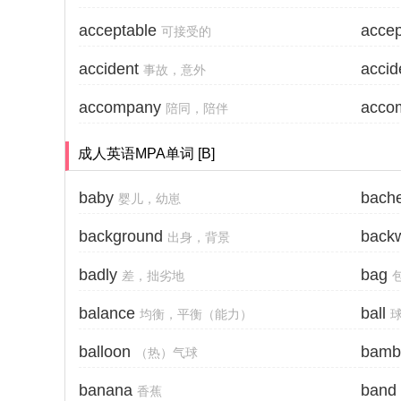
acceptable
acce
可接受的
accident
accid
事故，意外
accompany
accom
陪同，陪伴
成人英语MPA单词 [B]
baby
bache
婴儿，幼崽
background
back
出身，背景
badly
bag
差，拙劣地
balance
ball
均衡，平衡（能力）
balloon
bamb
（热）气球
banana
band
香蕉