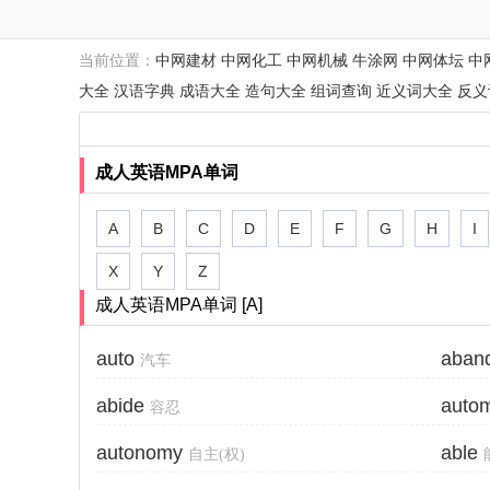
当前位置：
中网建材
中网化工
中网机械
牛涂网
中网体坛
中
大全
汉语字典
成语大全
造句大全
组词查询
近义词大全
反义
成人英语MPA单词
A
B
C
D
E
F
G
H
I
X
Y
Z
成人英语MPA单词 [A]
auto
aban
汽车
abide
autom
容忍
autonomy
able
自主(权)