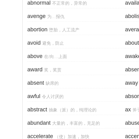
abnormal
avail
不正常的，异常的
avenge
aboli
为…报仇
abortion
aver
堕胎，人工流产
avoid
about
避免，防止
above
awak
在/向…上面
award
abse
奖，奖赏
absent
away
缺席的
awful
abso
令人讨厌的
abstract
ax
抽象（派）的，纯理论的
斧
abundant
abus
大量的，丰富的，充足的
accelerate
accen
（使）加速，加快