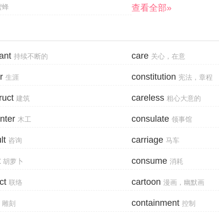
查看全部»
蜜蜂
ant
care
持续不断的
关心，在意
r
constitution
生涯
宪法，章程
ruct
careless
建筑
粗心大意的
nter
consulate
木工
领事馆
lt
carriage
咨询
马车
t
consume
胡萝卜
消耗
ct
cartoon
联络
漫画，幽默画
containment
雕刻
控制