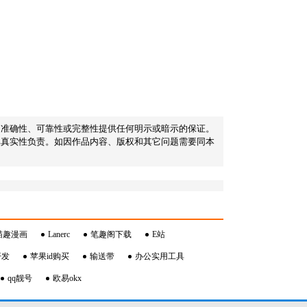
内容的准确性、可靠性或完整性提供任何明示或暗示的保证。
其真实性负责。如因作品内容、版权和其它问题需要同本
喵趣漫画
Lanerc
笔趣阁下载
E站
开发
苹果id购买
输送带
办公实用工具
qq靓号
欧易okx