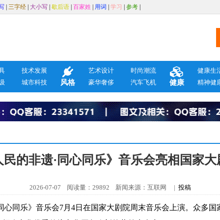
写
|
三字经
|
大小写
|
歇后语
|
百家姓
|
用词
|
学习
|
参考
|
具
技术发展
艺术设计
时尚潮流
健康生
级
城市科技
风格
豪华奢侈
汽车飞机
健康
精神健
人民的非遗·同心同乐》音乐会亮相国家大
2026-07-07 阅读量：29892 新闻来源：互联网 |
投稿
心同乐》音乐会7月4日在国家大剧院周末音乐会上演。众多国