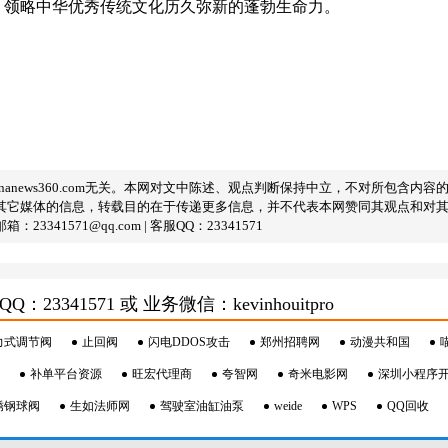
，领略中华优秀传统文化历久弥新的蓬勃生命力。
nanews360.com无关。本网对文中陈述、观点判断保持中立，不对所包含
其它媒体的信息，转载目的在于传递更多信息，并不代表本网赞同其观点和对
1571@qq.com | 客服QQ：23341571
3341571 或 业务微信：kevinhouitpro
力式调节阀
止回阀
闪电DDOS攻击
郑州招聘网
动漫共和国
补单平台资源
旺宏代理商
夸智网
奇米电影网
深圳小程序
锈钢球阀
生如法师网
驾驶室油缸油泵
weide
WPS
QQ回收