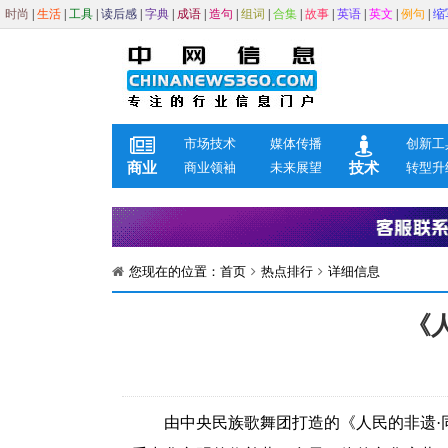
时尚
|
生活
|
工具
|
读后感
|
字典
|
成语
|
造句
|
组词
|
合集
|
故事
|
英语
|
英文
|
例句
|
缩
市场技术
媒体传播
创新工
商业
商业领袖
未来展望
技术
转型升
您现在的位置：
首页
热点排行
详细信息
《
由中央民族歌舞团打造的《人民的非遗·同