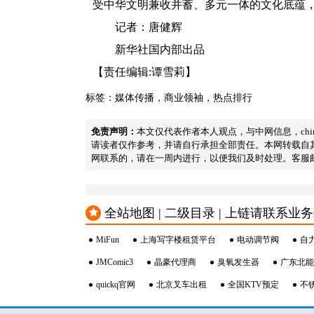
受中华文明兼收并蓄、多元一体的文化底蕴
记者：唐健辉
新华社国内部出品
【责任编辑:谭雪莉】
标签：
媒体传播
，
商业领袖
，
热点排行
免责声明：
本文仅代表作者本人观点，与中网信息，chi
请读者仅作参考，并请自行承担全部责任。本网转载自
网联系的，请在一周内进行，以便我们及时处理。客服邮箱：2334
全站地图 | 二级目录 | 上链请联系业务QQ：2
MiFun
上海写字楼租赁平台
电动调节阀
自
JMComic3
晶豪代理商
臭氧发生器
广东北能
quickq官网
北京叉车出租
全国KTV预定
不