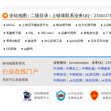
全站地图 | 二级目录 | 上链请联系业务QQ：23341571 或
MiFun
上海写字楼租赁平台
电动调节阀
自力式调节阀
止回
笔趣阁下载
E站
JMComic3
晶豪代理商
臭氧发生器
广
苹果id购买
输送带
办公实用工具
quickq官网
北京叉车出租
QQ回收
qq靓号
业务微信：kevinhouitpro 业务QQ：23
移动端最新资讯
牛涂网
|
中网化工
|
中网机械
|
中网建材
行业在线门户
中网资讯
|
中网新闻
|
QQ资讯网
|
合亚
您还可以直接搜索
中网涂料
|
ok信息网
|
美得意网
|
ok资
深圳网络警
公共信息安
经营性
察报警平台
全网络监察
备案