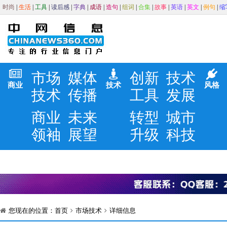
时尚
|
生活
|
工具
|
读后感
|
字典
|
成语
|
造句
|
组词
|
合集
|
故事
|
英语
|
英文
|
例句
|
缩
市场
媒体
创新
技术
商业
技术
风格
技术
传播
工具
发展
商业
未来
转型
城市
领袖
展望
升级
科技
您现在的位置：
首页
市场技术
详细信息