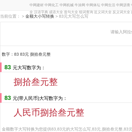
中网建材
中网化工
中网机械
牛涂网
中网体坛
中网生活
中网沥青
全
汉语字典
成语大全
造句大全
组词查询
近义词大全
反义词大全
当前位置： >
金额大小写转换
> 83元大写怎么写
请输入阿拉
数字：83 83元 捌拾叁元整
83
元大写数字为：
捌拾叁元整
83
元(带人民币)大写数字为：
人民币捌拾叁元整
金额数字大写转换为您提供83,83元的大写怎么写,83元,捌拾叁元整,83元