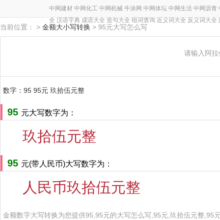
中网建材
中网化工
中网机械
牛涂网
中网体坛
中网生活
中网沥青
全
汉语字典
成语大全
造句大全
组词查询
近义词大全
反义词大全
当前位置： >
金额大小写转换
> 95元大写怎么写
请输入阿拉
数字：95 95元 玖拾伍元整
95
元大写数字为：
玖拾伍元整
95
元(带人民币)大写数字为：
人民币玖拾伍元整
金额数字大写转换为您提供95,95元的大写怎么写,95元,玖拾伍元整,95元